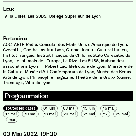
Lieux
Villa Gillet
,
Les SUBS
,
Collège Supérieur de Lyon
Partenaires
AOC
,
ARTE Radio
,
Consulat des États-Unis d’Amérique de Lyon
,
CzechLit
,
Goethe-Institut Lyon
,
Grame
,
Institut Culturel Italien
,
Institut français
,
Institut français du Chili
,
Instituto Cervantes de
Lyon
,
Le joli mois de l’Europe
,
Le Rize
,
Les SUBS
,
Maison des
associations Lyon — Robert Luc
,
Métropole de Lyon
,
Ministère de
la Culture
,
Musée d’Art Contemporain de Lyon
,
Musée des Beaux-
Arts de Lyon
,
Philosophie magazine
,
Théâtre de la Croix-Rousse
,
Transfuge
,
Ville de Lyon
Programmation
Toutes les dates
01 juin
03 mai
15 juin
16 mai
17 mai
18 mai
19 mai
20 mai
21 mai
22
22 mai
mai
03 Mai 2022, 19h30