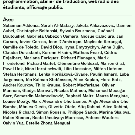
programmation, atelier de traduction, webradio des
étudiants, affichage public.
Avec
Sulaiman Addonia
,
Sarah Al-Matary
,
Jakuta Alikavazovic
,
Damien
Aubel
,
Christophe Boltanski
,
Sylvain Bourmeau
,
Guénaël
Boutouillet
,
Gabriela Cabezón Cámara
,
Giosuè Calaciura
,
Jan
Carson
,
Javier Cercas
,
Jean D’Amérique
,
Maylis de Kerangal
,
Camille de Toledo
,
David Diop
,
Iryna Dmytrychyn
,
Anne Dujin
,
Claudia Durastanti
,
Kerenn Elkaïm
,
Mathias Énard
,
Cédric
Enjalbert
,
Mariana Enríquez
,
Richard Flanagan
,
Marik
Froidefond
,
Richard Gaitet
,
Clémentine Goldszal
,
Marion Graf
,
Pavel Hak
,
Nino Haratischwili
,
Lilia Hassaine
,
Milton Hatoum
,
Stefan Hertmans
,
Lenka Horňáková-Civade
,
Paulin Ismard
,
Luba
Jurgenson
,
Jón Kalman Stefánsson
,
Alice Kaplan
,
Flora Katz
,
Andreï Kourkov
,
Thilo Krause
,
Robert Macfarlane
,
Olivier
Mannoni
,
Gladys Marivat
,
Nicolas Mathieu
,
Mohamed Mbougar
Sarr
,
Semezdin Mehmedinović
,
Raphaël Meltz
,
Maaza Mengiste
,
Louise Moaty
,
Marc Alexandre Oho Bambe
,
Ange Alexandre Oho
Bambe
,
Mónica Ojeda
,
Olivette Otele
,
Atiq Rahimi
,
Alice Rahimi
,
Nicolas Richard
,
Simon Roussin
,
Philippe Sands
,
Marina Skalova
,
Rubin Steiner
,
Beata Umubyeyi Mairesse
,
Antoine Wauters
,
Calvin Yug
,
Estelle Zhong Mengual