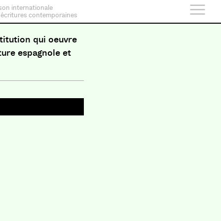
son internationale
 écritures contemporaines
titution qui oeuvre
lture espagnole et