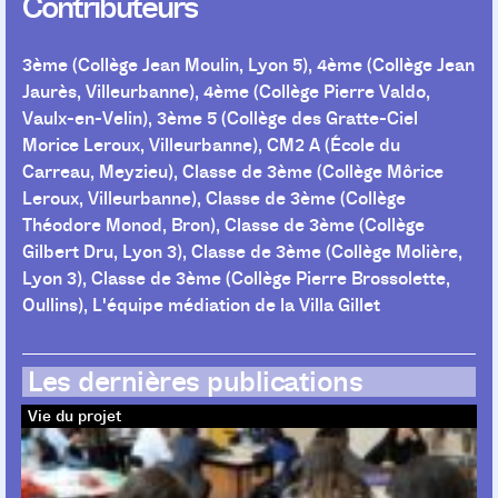
Contributeurs
3ème (Collège Jean Moulin, Lyon 5)
,
4ème (Collège Jean
Jaurès, Villeurbanne)
,
4ème (Collège Pierre Valdo,
Vaulx-en-Velin)
,
3ème 5 (Collège des Gratte-Ciel
Morice Leroux, Villeurbanne)
,
CM2 A (École du
Carreau, Meyzieu)
,
Classe de 3ème (Collège Môrice
Leroux, Villeurbanne)
,
Classe de 3ème (Collège
Théodore Monod, Bron)
,
Classe de 3ème (Collège
Gilbert Dru, Lyon 3)
,
Classe de 3ème (Collège Molière,
Lyon 3)
,
Classe de 3ème (Collège Pierre Brossolette,
Oullins)
,
L'équipe médiation de la Villa Gillet
Les dernières publications
Vie du projet