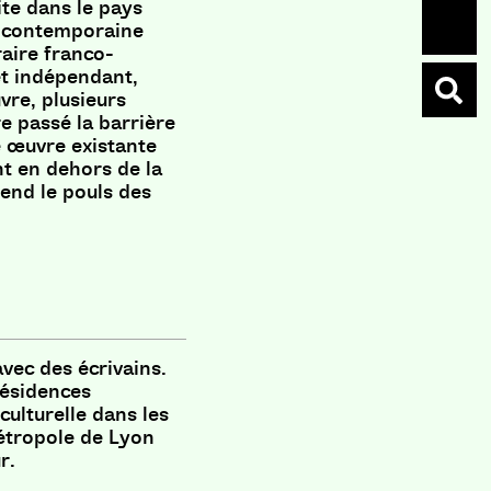
ite dans le pays
re contemporaine
raire franco-
et indépendant,
vre, plusieurs
e passé la barrière
e œuvre existante
ent en dehors de la
rend le pouls des
avec des écrivains.
résidences
culturelle dans les
Métropole de Lyon
r.