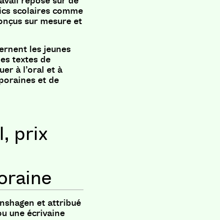
ravail repose sur de
ics scolaires comme
conçus sur mesure et
cernent les jeunes
des textes de
r à l’oral et à
poraines et de
, prix
oraine
enshagen et attribué
ou une écrivaine