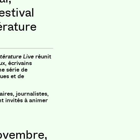
estival
térature
térature Live
réunit
x, écrivains
ne série de
gues et de
aires, journalistes,
nt invités à animer
ovembre,