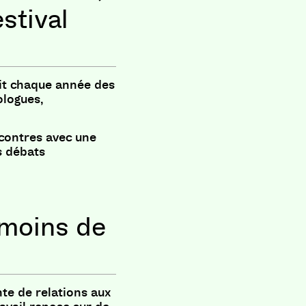
stival
it chaque année des
ologues,
ncontres avec une
s débats
s moins de
nte de relations aux