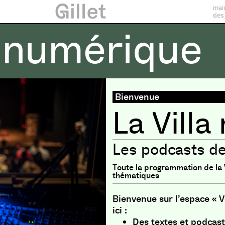
mai
des
a numérique
érique
Bienvenue
La Vill
Les podcasts de l
Toute la programmation de la Vi
thématiques
Bienvenue sur l’espace « Vi
ici :
Des textes et podcast