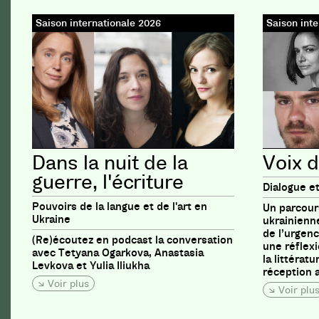
Saison internationale 2026
Saison inte
Dans la nuit de la
Voix d
guerre, l'écriture
Dialogue et
Pouvoirs de la langue et de l'art en
Un parcours
Ukraine
ukrainienne
de l’urgenc
(Re)écoutez en podcast la conversation
une réflexi
avec Tetyana Ogarkova, Anastasia
la littérat
Levkova et Yulia Iliukha
réception a
Voir plus
Voir plu