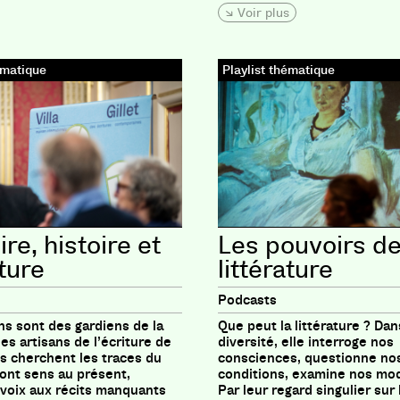
Voir plus
ématique
Playlist thématique
e, histoire et
Les pouvoirs de
ature
littérature
Podcasts
ns sont des gardiens de la
Que peut la littérature ? Dan
s artisans de l’écriture de
diversité, elle interroge nos
 Ils cherchent les traces du
consciences, questionne no
font sens au présent,
conditions, examine nos mod
voix aux récits manquants
Par leur regard singulier sur