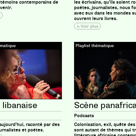
s témoins contemporains de
les écrivains, qu’ils soient r
 venir.
poètes, journalistes, nous f
avec eux dans les mondes su
s
ouvrent leurs livres.
Voir plus
ématique
Playlist thématique
 libanaise
Scène panafric
Podcasts
aujourd’hui, raconté par des
Colonisation, exil, quête des
urnalistes et poètes.
sont autant de thèmes qui tr
littérature africaine contem