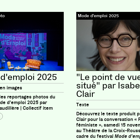
oto
Mode d'emploi 2025
d'emploi 2025
"Le point de vu
situé" par Isabe
 en images
Clair
les reportages photos du
ode d’emploi 2025 par
Texte
udillère | Collectif item
Découvrez le texte produit p
s
Clair pour la conversation «
féministe », samedi 15 nov
au Théâtre de la Croix-Rouss
cadre du festival
Mode d’emp