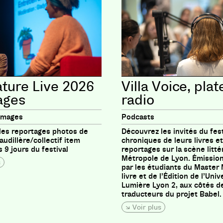
ature Live 2026
Villa Voice, pla
ages
radio
images
Podcasts
les reportages photos de
Découvrez les invités du fest
udillère/collectif item
chroniques de leurs livres e
 9 jours du festival
reportages sur la scène littér
Métropole de Lyon. Émissio
s
par les étudiants du Master
livre et de l’Édition de l’Univ
Lumière Lyon 2, aux côtés d
traducteurs du projet Babel.
Voir plus