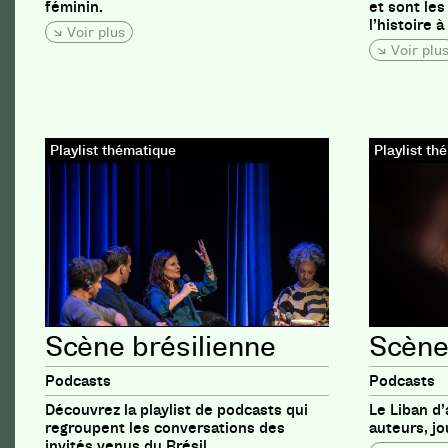
féminin.
et sont le
l’histoire à
Voir plus
Voir plu
Playlist thématique
Playlist th
Scène brésilienne
Scène
Podcasts
Podcasts
Découvrez la playlist de podcasts qui
Le Liban d’
regroupent les conversations des
auteurs, jo
invités venus du Brésil.