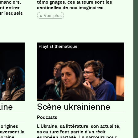
omanciers,
témoignages, ces auteurs sont les
ont entrer
sentinelles de nos imaginaires.
r lesquels
Voir plus
Playlist thématique
aine
Scène ukrainienne
Podcasts
 origines
L’Ukraine, sa littérature, son actualité,
aversent la
sa culture font partie d’un récit
poraine.
européen partagé. Un parcours pour