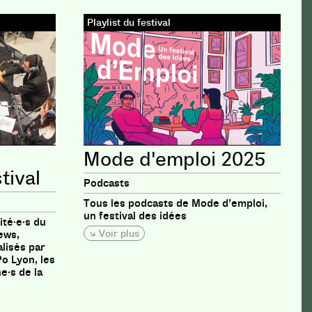
Playlist du festival
Mode d'emploi 2025
tival
Podcasts
Tous les podcasts de Mode d’emploi,
un festival des idées
ité·e·s du
Voir plus
iews,
lisés par
o Lyon, les
e·s de la