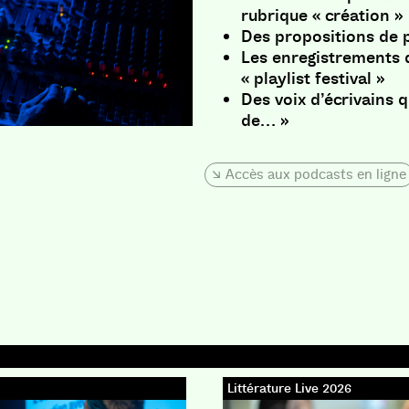
rubrique « création »
Des propositions de 
Les enregistrements d
« playlist festival »
Des voix d’écrivains q
de… »
Accès aux podcasts en ligne
Littérature Live 2026