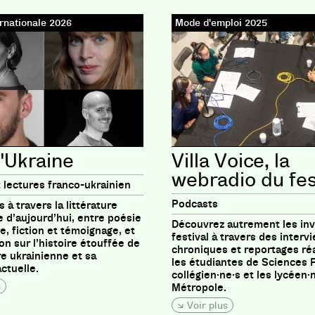
rnationale 2026
Mode d'emploi 2025
'Ukraine
Villa Voice, la
webradio du fes
 lectures franco-ukrainien
Podcasts
 à travers la littérature
 d’aujourd’hui, entre poésie
Découvrez autrement les inv
e, fiction et témoignage, et
festival à travers des interv
on sur l’histoire étouffée de
chroniques et reportages réa
ure ukrainienne et sa
les étudiantes de Sciences P
ctuelle.
collégien·ne·s et les lycéen·n
s
Métropole.
Voir plus