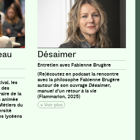
teau
Désaimer
Entretien avec Fabienne Brugère
(Re)écoutez en podcast la rencontre
avec la philosophe Fabienne Brugère
ival, les
autour de son ouvrage
Désaimer,
t des
manuel d’un retour à la vie
aire de la
(Flammarion, 2025)
n animée
Voir plus
 Métiers du
ersité
es lycéens