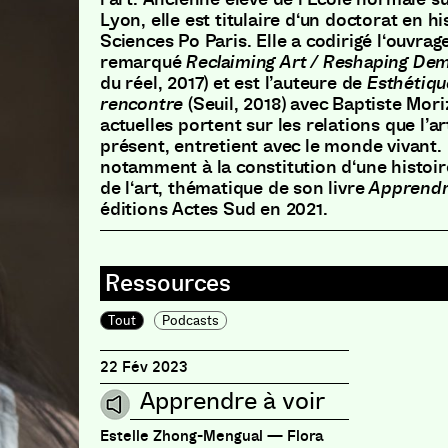
Lyon
,
elle est titulaire d
‘
un doctorat en his
Sciences Po Paris
.
Elle a codirigé l
‘
ouvrag
remarqué
Reclaiming Art
/
Reshaping Dem
du réel
,
2017
)
et est l’auteure de
Esthétiqu
rencontre
(
Seuil
,
2018
)
avec Baptiste Mori
actuelles portent sur les relations que l’ar
présent
,
entretient avec le monde vivant
.
notamment à la constitution d
‘
une histoi
de l
‘
art
,
thématique de son livre
Apprendr
éditions Actes Sud en 2021
.
Tout
Podcasts
22 Fév 2023
Apprendre à voir
Estelle Zhong-Mengual — Flora