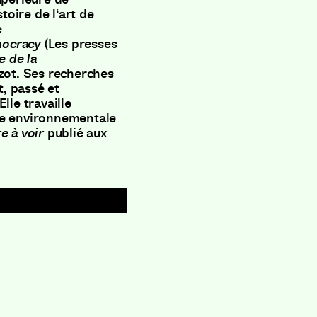
toire de l
‘
art de
e
ocracy
(
Les presses
e de la
zot
.
Ses recherches
t
,
passé et
Elle travaille
re environnementale
e à voir
publié aux