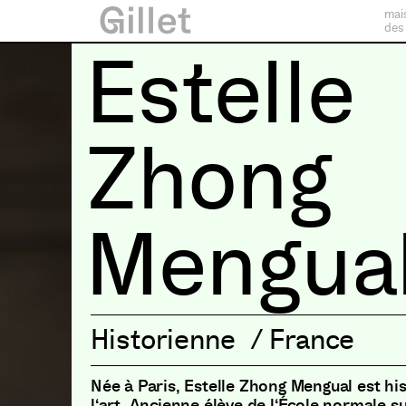
mai
des
Estelle
Zhong
Mengua
Historienne
/
France
Née à Paris
,
Estelle Zhong Mengual est hi
l
‘
art
.
Ancienne élève de l
‘
École normale s