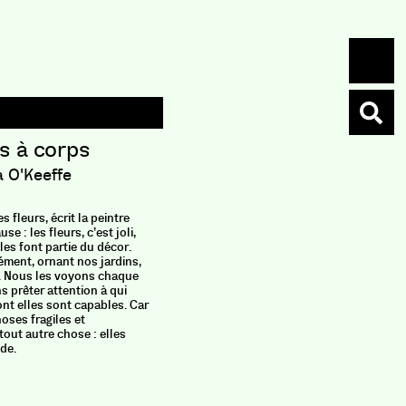
s à corps
Appre
a O'Keeffe
Le poi
Actes 
 fleurs, écrit la peintre
Qu’est-ce
e : les fleurs, c’est joli,
une œuvre
les font partie du décor.
la philoso
ément, ornant nos jardins,
la piste d
s. Nous les voyons chaque
œuvres d’
ns prêter attention à qui
pourquoi 
ont elles sont capables. Car
l’occasio
hoses fragiles et
œuvres so
tout autre chose : elles
pas là po
de.