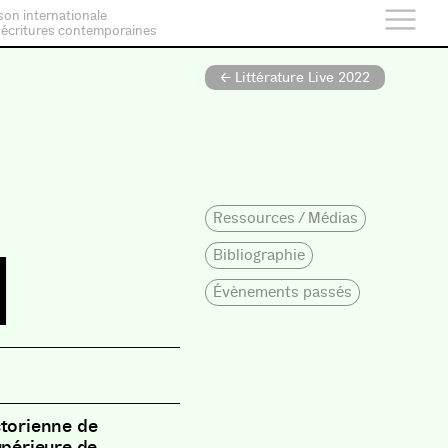
son internationale
 écritures contemporaines
← Littérature Live 2022
Ressources / Médias
l
Bibliographie
Évènements passés
storienne de
upérieure de