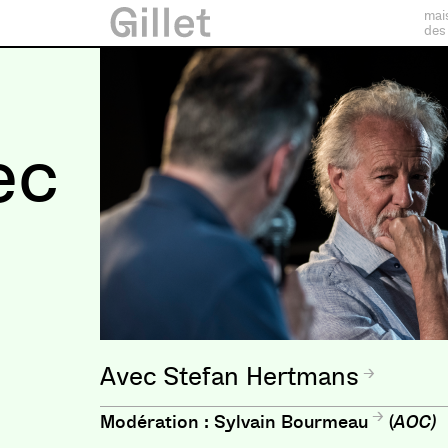
mai
des
ec
Stefan Hertmans
Modération :
Sylvain Bourmeau
(
AOC)