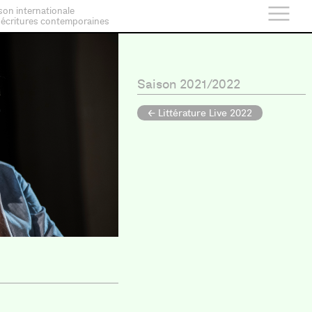
son internationale
 écritures contemporaines
Saison 2021/2022
← Littérature Live 2022