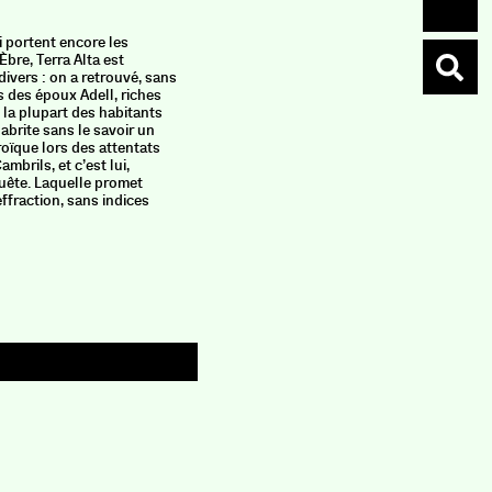
Actes 
i portent encore les
Un jeune
’Èbre, Terra Alta est
pour une 
divers : on a retrouvé, sans
contre la
s des époux Adell, riches
quoique s’
la plupart des habitants
doit écri
abrite sans le savoir un
mortelleme
roïque lors des attentats
les rives 
mbrils, et c’est lui,
sacrifice,
quête. Laquelle promet
famille m
effraction, sans indices
d’Estréma