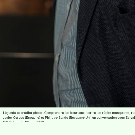
Légende et crédits photo : Comprendre les boureaux, ecrire les récits manquants, r
Javier Cercas (Espagne) et Philippe Sands (Royaume-Uni) en conversation avec Sylv
(AOC). Lyon le 20 mai 2022