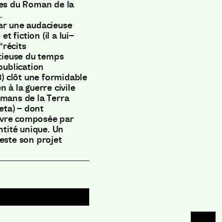
les du Roman de la
.
par une audacieuse
 et fiction
(
il a lui
–
“récits
utieuse du temps
publication
8
)
clôt une formidable
 à la guerre civile
omans de la Terra
eta
)
– dont
re composée par
ntité unique
.
Un
teste son projet
Le M