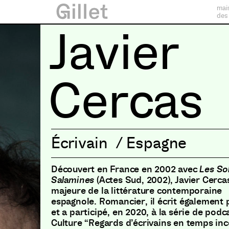
mai
des
Javier
Cercas
Écrivain
/
Espagne
Découvert en France en 2002 avec
Les So
Salamines
(
Actes Sud
,
2002
)
,
Javier Cercas
majeure de la littérature contemporaine
espagnole
.
Romancier
,
il écrit également 
et a participé
,
en 2020
,
à la série de podc
Culture “Regards d’écrivains en temps inc