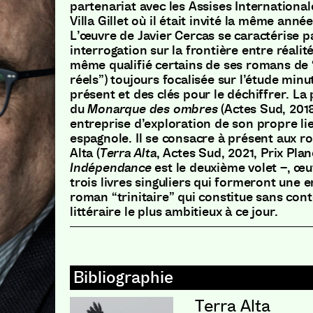
partenariat avec les Assises Internationa
Villa Gillet où il était invité la même année
L’œuvre de Javier Cercas se caractérise 
interrogation sur la frontière entre réalité
même qualifié certains de ses romans de 
réels”
)
toujours focalisée sur l’étude min
présent et des clés pour le déchiffrer
.
La 
du
Monarque des ombres
(
Actes Sud
,
201
entreprise d’exploration de son propre lien
espagnole
.
Il se consacre à présent aux r
Alta
(
Terra Alta
,
Actes Sud
,
2021
,
Prix Plan
Indépendance
est le deuxième volet –
,
œuv
trois livres singuliers qui formeront une e
roman “trinitaire” qui constitue sans con
littéraire le plus ambitieux à ce jour
.
Terra Alta