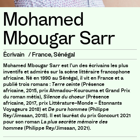
Mohamed
Mbougar Sarr
Écrivain
/
France
,
Sénégal
Mohamed Mbougar Sarr est l’un des écrivains les plus
inventifs et admirés sur la scène littéraire francophone
africaine
.
Né en 1990 au Sénégal
,
il vit en France et a
publié trois romans
:
Terre ceinte
(
Présence
africaine
,
2015
,
prix Ahmadou
–
Kourouma et Grand Prix
du roman métis
)
,
Silence du choeur
(
Présence
africaine
,
2017
,
prix Littérature
–
Monde – Étonnants
Voyageurs 2018
)
et
De purs hommes
(
Philippe
Rey
/
Jimsaan
,
2018
)
.
Il est lauréat du prix Goncourt 2021
pour son roman
La plus secrète mémoire des
hommes
(
Philippe Rey
/
Jimsaan
,
2021
)
.