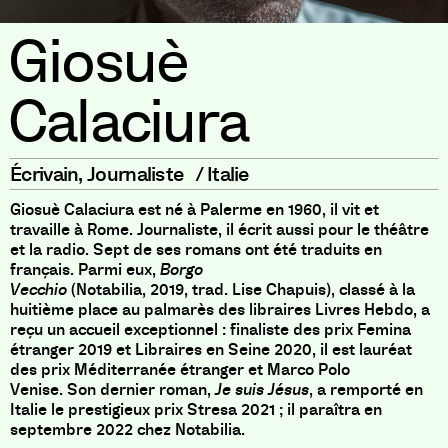
Giosuè
Calaciura
Écrivain
,
Journaliste
/
Italie
Giosuè Calaciura est né à Palerme en 1960
,
il vit et
travaille à Rome
.
Journaliste
,
il écrit aussi pour le théâtre
et la radio
.
Sept de ses romans ont été traduits en
français
.
Parmi eux
,
Borgo
Vecchio
(
Notabilia
,
2019
,
trad
.
Lise Chapuis
)
,
classé à la
huitième place au palmarès des libraires Livres Hebdo
,
a
reçu un accueil exceptionnel
:
finaliste des prix Femina
étranger 2019 et Libraires en Seine 2020
,
il est lauréat
des prix Méditerranée étranger et Marco Polo
Venise
.
Son dernier roman
,
Je suis Jésus
,
a remporté en
Italie le prestigieux prix Stresa 2021
;
il paraîtra en
septembre 2022 chez Notabilia
.