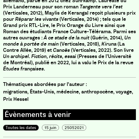
allemand, parue en 2012 chez Suhrkamp. Lauréate du
Prix Landerneau pour son roman
Tangente vers l’est
(Verticales, 2012), Maylis de Kerangal reçoit plusieurs prix
pour
Réparar les vivants
(Verticales, 2014) ; tels que le
Grand prix RTL-Lire, le Prix Orange du Livre ainsi que
Roman des étudiants France Culture-Télérama. Parmi ses
autres ouvrages :
À ce stade de la nuit
(Guérin, 2014),
Un
monde à portée de main
(Verticales, 2018),
Kiruna
(La
Contre Allée, 2019) et
Canoës
(Verticales, 2022). Son livre
Un archipel. Fiction, récits, essai
(Presses de l’Université
de Montréal), publié en 2022, lui a valu le Prix de la revue
Études françaises.
Thématiques abordées par l'auteur :
migrations, États-Unis, médecine, anthropocène, voyage,
Prix Hessel
Toutes les dates
15 juin
25052021