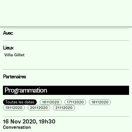
Avec
Lieux
Villa Gillet
Partenaires
Programmation
Toutes les dates
16112020
17112020
18112020
19112020
20112020
21112020
16 Nov 2020, 19h30
Conversation