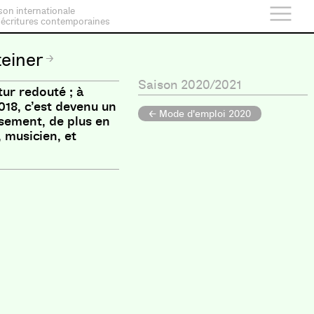
son internationale
 écritures contemporaines
teiner
Saison 2020/2021
tur redouté ; à
018, c’est devenu un
← Mode d'emploi 2020
sement, de plus en
 musicien, et