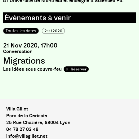
à l’Université de Montréal et enseigne à Sciences Po.
Toutes les dates
21112020
21 Nov 2020, 17h00
Conversation
Migrations
Les idées sous couvre-feu
Réserver
Pas de livre pour le moment
Villa Gillet
Parc de la Cerisaie
25 Rue Chazière, 69004 Lyon
04 78 27 02 48
info@villagillet.net