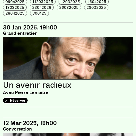
09042025
112032025
12032025
16042025
18032025
23042026
26032025
28032025
28042025
300125
30 Jan 2025, 19h00
Grand entretien
Un avenir radieux
Avec Pierre Lemaitre
Réserver
12 Mar 2025, 18h00
Conversation