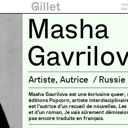
mai
des
Masha
Gavrilo
Artiste
,
Autrice
/
Russie
Masha Gavrilova est une écrivaine queer, 
éditions Popcorn, artiste
interdisciplinair
est l’autrice d’un recueil de nouvelles,
Les 
et d’un roman,
Je vais sûrement démissio
pas encore traduits en français.