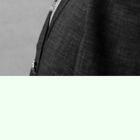
Villa Gillet
Plan d'accès
Parc de la Cerisaie
Partenaires
25 Rue Chazière, 69004 Lyon
04 78 27 02 48
Mentions légal
info@villagillet.net