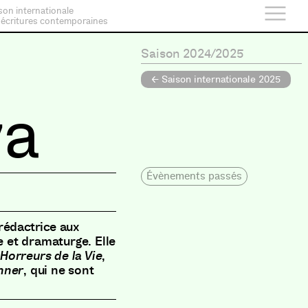
son internationale
 écritures contemporaines
Saison 2024/2025
← Saison internationale 2025
va
Évènements passés
rédactrice aux
e et dramaturge. Elle
Horreurs de la Vie
,
nner
, qui ne sont