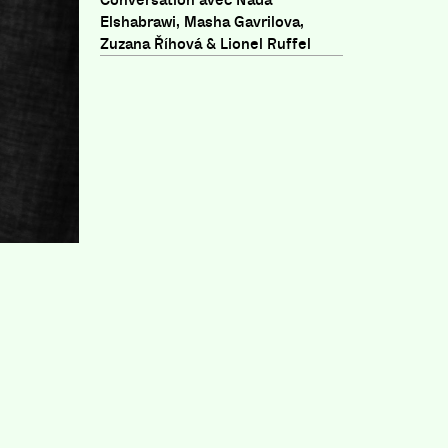
Conversation avec Nada
Elshabrawi, Masha Gavrilova,
Zuzana Říhová & Lionel Ruffel
es