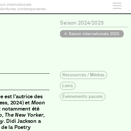
son internationale
 écritures contemporaines
Saison 2024/2025
← Saison internationale 2025
Ressources / Médias
Liens
e est l’autrice des
Évènements passés
ess, 2024) et
Moon
nt notamment été
b
,
The New Yorker
,
ay
. Didi Jackson a
 de la Poetry