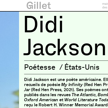
mai
des
Didi
Jackson
Poétesse
/
États-Unis
Didi Jackson est une poète américaine. Ell
recueils de poésie
My Infinity
(Red Hen Pr
Jar
(Red Hen Press, 2021). Ses poèmes o
publiés dans les revues
The Atlantic
,
Bom
Oxford American
et
World Literature Tod
reçu le Robert H. Winner Memorial Award