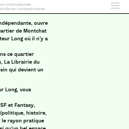
son internationale
 écritures contemporaines
s indépendante, ouvre
uartier de Montchat
eur Long où il n’y a
ns ce quartier
n, La Librairie du
isin qui devient un
ur Long, vous
, SF et Fantasy,
politique, histoire,
, le rayon pratique
nsi qu’un bel espace