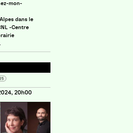
hez-mon-
Alpes dans le
 CNL -Centre
brairie
.
25
2024, 20h00