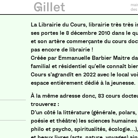
mai
des
La Librairie du Cours, librairie très trè
ses portes le 8 décembre 2010 dans le q
et son artère commerçante du cours doct
pas encore de librairie !
Créée par Emmanuelle Barbier Maitre da
familial et résidentiel qu’elle connaît bie
Cours s’agrandît en 2022 avec le local vo
espace entièrement dédié à la jeunesse.
À la même adresse donc, 83 cours docte
trouverez :
D’un côté la littérature (générale, polars
poésie et théâtre) les sciences humaines (
philo et psycho, spiritualités, écologie…)
et beaux livres (arts, nature, voyages) ai