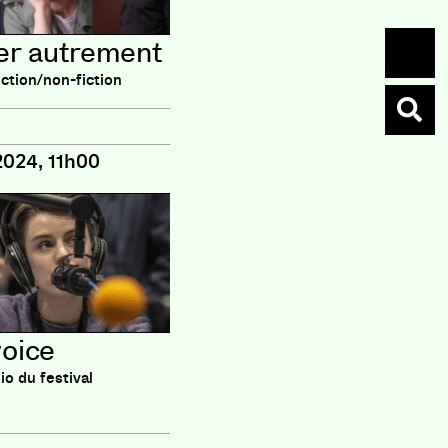
er autrement
iction/non-fiction
2024, 11h00
voice
o du festival