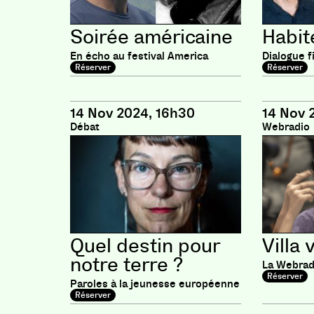
Soirée américaine
Habit
En écho au festival America
Dialogue f
Réserver
Réserver
14 Nov 2024, 16h30
14 Nov 
Débat
Webradio
Quel destin pour
Villa 
notre terre ?
La Webradi
Réserver
Paroles à la jeunesse européenne
Réserver