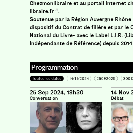
Chezmonlibraire et au portail internet
c
libraire.fr
.
Soutenue par la Région Auvergne Rhône 
dispositif du Contrat de filière et par le
National du Livre- avec le Label L.I.R. (Li
Indépendante de Référence) depuis 2014
Programmation
Toutes les dates
14/11/2024
25092025
3001
25 Sep 2024, 18h30
14 Nov 
Conversation
Débat