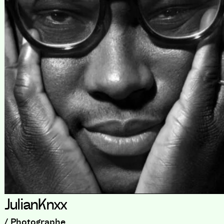
JulianKnxx
/ Photographe