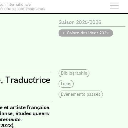
son internationale
 écritures contemporaines
Saison 2025/2026
← Saison des idées 2025
Bibliographie
e
,
Traductrice
Liens
Évènements passés
 et artiste française.
e danse, études queers
tements.
 2023),