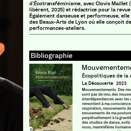
d’
Écotransféminisme
, avec Clovis Maillet 
libèrent, 2025) et rédactrice pour la revu
Également danseuse et performeuse, elle 
des Beaux-Arts de Lyon où elle conçoit des
performances-ateliers.
Mouvementem
Écopolitiques de la
La Découverte
2023
Mouvementements. Des mou
sont pas de moi, des mouv
interdépendances avec les a
remontent à ma conscienc
respiration, mouvements de
mouvements de ma posture 
perpétuellement à la gravit
des studios de danse, voilà
nous, mammifères humaines,