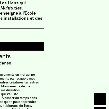
(Les Liens qui
e
Multitudes
.
enseigne à l’École
 installations et des
ents
Écot
Les lien
 danse
Dans un c
entrepris
vements en moi qui ne
croissant
ements par lesquels mes
les vies 
utres créatures terrestres
sociétés 
e. Mouvements de ma
de nouvel
 ma digestion,
néofasci
qui s'ajuste
climatiqu
é. À passer du temps dans
faire ava
 ce qu'on peut apprendre :
l’urgence
 habitantes de Terra,
Maillet e