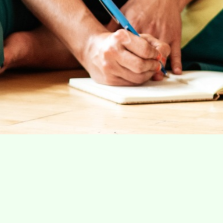
Villa Gillet
Plan d'accès
Parc de la Cerisaie
Partenaires
25 Rue Chazière, 69004 Lyon
04 78 27 02 48
Mentions légal