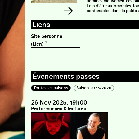
sommes mouvementées par u
Loin d'être automobiles, lo
contenables dans la petite 
débordons. Les écologies s
convainquent, les écologies
à en faire une force insurrec
apprenions, avec les écolog
à célébrer nos débordement
Site personnel
l'heure où les soulèvements 
(Lien)
ce livre examine la manière
danse (improvisations colle
somatiques, installations c
d'élaborer, dans les plis d
antidotes à l'anesthésie. D
gestes au-delà des fausses f
de l'humain. Des manières 
l'enchevêtrement de nos m
Toutes les saisons
Saison 2025/2026
26 Nov 2025, 19h00
Performances & lectures