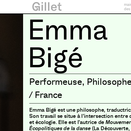
mai
des
Emma
Bigé
Performeuse
,
Philosoph
/
France
Emma Bigé est une philosophe, traductrice
Son travail se situe à l’intersection entr
et écologie. Elle est l’autrice de
Mouvemen
Écopolitiques de la danse
(La Découverte,