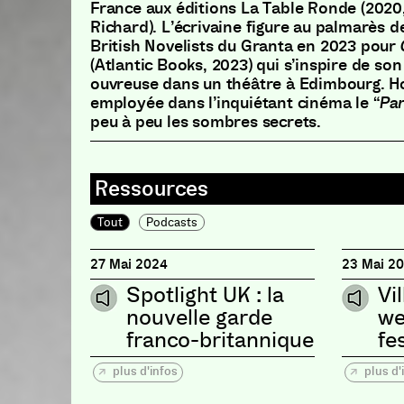
France aux éditions La Table Ronde (2020,
Richard). L’écrivaine figure au palmarès 
British Novelists du Granta en 2023 pour
(Atlantic Books, 2023) qui s’inspire de s
ouvreuse dans un théâtre à Edimbourg. H
employée dans l’inquiétant cinéma le “
Par
peu à peu les sombres secrets.
Tout
Podcasts
27 Mai 2024
23 Mai 2
Spotlight UK : la
Vil
nouvelle garde
we
franco-britannique
fe
plus d'infos
plus d'