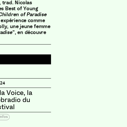
 trad. Nicolas
des Best of Young
Children of Paradise
on expérience comme
olly, une jeune femme
adise
”, en découvre
024
la Voice, la
bradio du
stival
infos