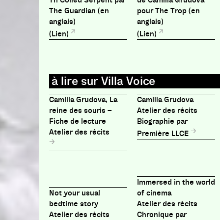
Th Coiled Serpent par
de Camilla Grudova
pourries et la pierre froide
The Guardian (en
pour The Trop (en
dire bête féroce aux désirs 
anglais)
anglais)
trouvera son salut, comme de
ressort avec un rire nerveux
(Lien)
(Lien)
transforme le réel en fantast
vice-versa.
Camilla Grudova, La
Camilla Grudova
reine des souris –
Atelier des récits
Fiche de lecture
Biographie par
Atelier des récits
Première LLCE
Immersed in the world
Not your usual
of cinema
bedtime story
Atelier des récits
Atelier des récits
Chronique par