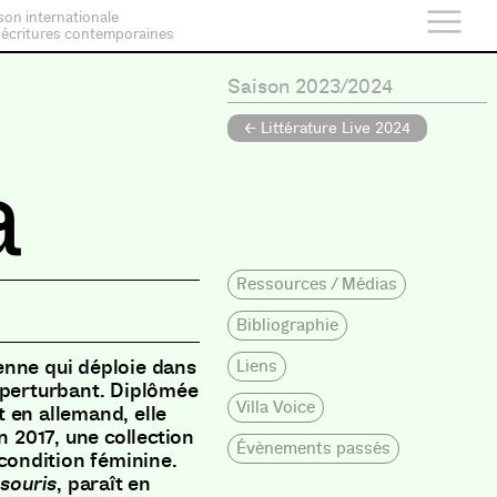
son internationale
 écritures contemporaines
Saison 2023/2024
← Littérature Live 2024
a
Ressources / Médias
Bibliographie
enne qui déploie dans
Liens
t perturbant. Diplômée
Villa Voice
et en allemand, elle
n 2017, une collection
Évènements passés
 condition féminine.
 souris
, paraît en