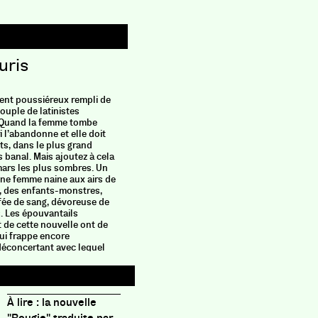
uris
nt poussiéreux rempli de
couple de latinistes
 Quand la femme tombe
 l’abandonne et elle doit
ts, dans le plus grand
 banal. Mais ajoutez à cela
ars les plus sombres. Un
une femme naine aux airs de
, des enfants-monstres,
fée de sang, dévoreuse de
s. Les épouvantails
 de cette nouvelle ont de
qui frappe encore
 déconcertant avec lequel
, à la manière dont on
n rêve dès le réveil. Un
e implacable simplicité :
 le couple, le travail et la
À lire : la nouvelle
nt se rêvait Reine des souris
idéal» sentant les fleurs