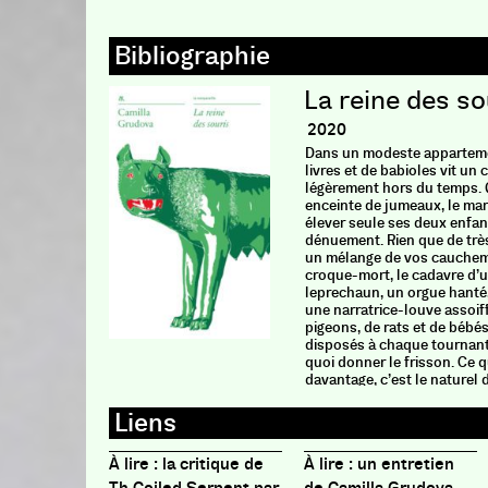
La reine des so
2020
Dans
un modeste apparteme
livres et de babioles vit un 
légèrement hors du temps.
enceinte de jumeaux, le mari
élever seule ses deux enfan
dénuement. Rien que de très
un mélange de vos cauchem
croque-mort, le cadavre d’
leprechaun, un orgue hanté
une narratrice-louve assoif
pigeons, de rats et de bébé
disposés à chaque tournant
quoi donner le frisson. Ce 
davantage, c’est le naturel
Camilla Grudova les brandit
raconterait les épisodes d’u
récit, en fin de compte, d’un
celui d’une femme aliénée par
À lire : la critique de
À lire : un entretien
maternité, de celle qui enfa
et qui, mariée à un «homme 