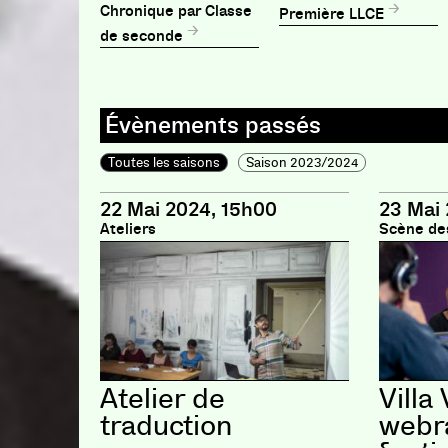
Chronique par Classe
Première LLCE
de seconde
Toutes les saisons
Saison 2023/2024
22 Mai 2024, 15h00
23 Mai 
Ateliers
Scène de
Atelier de
Villa 
traduction
webr