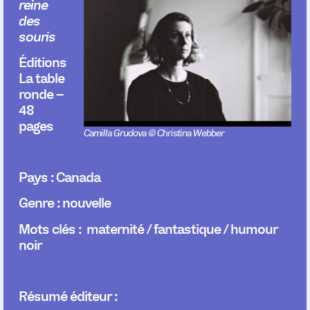
reine
des
souris
Éditions
La table
ronde –
48
pages
Camilla Grudova © Christina Webber
Pays
:
Canada
Genre
:
nouvelle
Mots clés
:
maternité / fantastique / humour
noir
Résumé éditeur
: