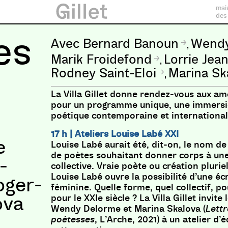
mai
des
es
Bernard Banoun
Wendy
,
Marik Froidefond
Lorrie Jea
,
Rodney Saint-Eloi
Marina Sk
,
La Villa Gillet donne rendez-vous aux am
pour un programme unique, une immersio
poétique contemporaine et international
17 h | Ateliers Louise Labé XXI
e
Louise Labé aurait été, dit-on, le nom de
de poètes souhaitant donner corps à un
-
collective. Vraie poète ou création plurie
Louise Labé ouvre la possibilité d’une éc
oger-
féminine. Quelle forme, quel collectif, po
pour le XXIe siècle ? La Villa Gillet invit
ova
Wendy Delorme et Marina Skalova (
Lettr
poétesses
, L’Arche, 2021) à un atelier d’