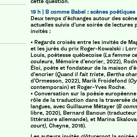
cette question.
19 h | B comme Babel : scènes poétiques
Deux temps d’échanges autour des scène
actuelles suivis d’une soirée de lectures 
invités :
• Regards croisés entre les invités de M
et les jurés du prix Roger-Kowalski : Lorr
Louis, poétesse québecoise (
La femme c
couleurs
, Mémoire d’encrier, 2022), Rod
Éloi, poète et fondateur de la maison d’
d’encrier (
Quand il fait triste, Bertha cha
d’Ormesson, 2022), Marik Froidefond (
Oy
contemporain) et Roger-Yves Roche.
• Conversation sur la poésie européenne 
rôle de la traduction dans la traversée d
langues, avec Guillaume Métayer (
B comm
libre, 2020), Bernard Banoun (traducteur
littérature allemande), et Marina Skalova
court)
, Cheyne, 2016).
Les auteurs invités clôtureront la soirée 