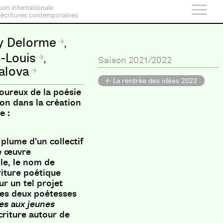
son internationale
 écritures contemporaines
 Delorme
,
n-Louis
,
Saison 2021/2022
alova
← La rentrée des idées 2022
oureux de la poésie
n dans la création
e :
 plume d’un collectif
e œuvre
lle, le nom de
riture poétique
ur un tel projet
e les deux poétesses
es aux jeunes
écriture autour de