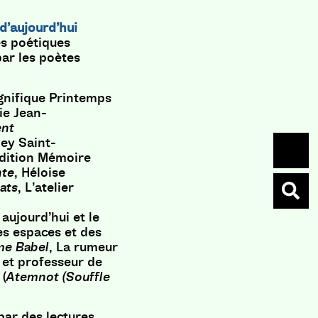
 d’aujourd’hui
s poétiques
par les poètes
agnifique Printemps
ie Jean-
ent
ney Saint-
édition Mémoire
nte
, Héloise
ats
, L’atelier
aujourd’hui et le
es espaces et des
e Babel
, La rumeur
 et professeur de
 (
Atemnot (Souffle
par des lectures.