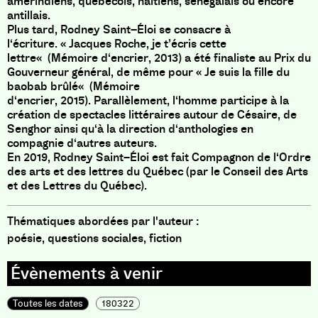
amérindiens
,
québécois
,
haïtiens
,
sénégalais ou encore
antillais
.
Plus tard
,
Rodney Saint
–
Éloi se consacre à
l
‘
écriture
.
«
Jacques Roche
,
je t’écris cette
lettre
«
(
Mémoire d
‘
encrier
,
2013
)
a été finaliste au Prix du
Gouverneur général
,
de même pour
«
Je suis la fille du
baobab brûlé
«
(
Mémoire
d
‘
encrier
,
2015
)
.
Parallèlement
,
l
‘
homme participe à la
création de spectacles littéraires autour de Césaire
,
de
Senghor ainsi qu
‘
à la direction d
‘
anthologies en
compagnie d
‘
autres auteurs
.
En 2019
,
Rodney Saint
–
Éloi est fait Compagnon de l
‘
Ordre
des arts et des lettres du Québec
(
par le Conseil des Arts
et des Lettres du Québec
)
.
Thématiques abordées par l'auteur :
poésie, questions sociales, fiction
Toutes les dates
180322