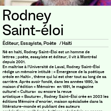
Rodney
Saint-éloi
Éditeur
,
Essayiste
,
Poète
/
Haïti
Né en haïti
,
Rodney Saint
–
Éloi est un homme de
lettres
;
poète
,
essayiste et éditeur
,
il vit à Montréal
depuis 2001
.
En maîtrise à l
‘
Université de Laval
,
Rodney Saint
–
Éloi
rédige un mémoire intitulé
:
«
Émergence de la poétique
créole en Haïti
«
,
thème qui lui est cher tout au long de sa
carrière
.
Après avoir fondé
,
dans les années 1990
,
la
maison d
‘
édition
«
Mémoire
«
en 1991
,
le magazine
culturel
«
Cultura
«
ou encore la revue
artistique
«
Bouture
«
,
Rodney Saint
–
Éloi crée en 2003 les
éditions Mémoire d
‘
encrier
,
maison spécialisée dans la
littérature
–
monde et publiant des auteurs