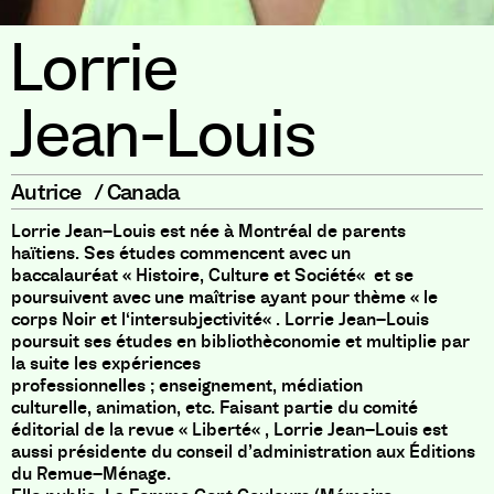
Lorrie
Jean-Louis
Autrice
/
Canada
Lorrie Jean
–
Louis est née à Montréal de parents
haïtiens
.
Ses études commencent avec un
baccalauréat
«
Histoire
,
Culture et Société
«
et se
poursuivent avec une maîtrise ayant pour thème
«
le
corps Noir et l
‘
intersubjectivité
«
.
Lorrie Jean
–
Louis
poursuit ses études en bibliothèconomie et multiplie par
la suite les expériences
professionnelles
;
enseignement
,
médiation
culturelle
,
animation
,
etc
.
Faisant partie du comité
éditorial de la revue
«
Liberté
«
,
Lorrie Jean
–
Louis est
aussi présidente du conseil d’administration aux Éditions
du Remue
–
Ménage
.