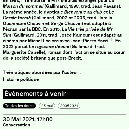
En 1998, il remporte le Prix Médicis étranger pour
La
Maison du sommeil
(Gallimard, 1998, trad. Jean Pavans).
La même année, le dyptique
Bienvenue au club
et
Le
Cercle fermé
(Gallimard, 2002 et 2006, trad. Jamila
Ouahmane Chauvin et Serge Chauvin) est adapté à
l‘écran par la BBC. En 2015,
La Vie très privée de Mr
Sim
(Gallimard, 2011, trad. Josée Kamoun) est
adapté au
cinéma par Michel Leclerc avec Jean–Pierre Bacri
. En
2022 paraît
Le royaume désuni
(Gallimard, trad.
Marguerite Capelle), roman dont l’action se situe au cœur
de la société britannique post-Brexit.
Thématiques abordées par l'auteur :
histoire politique
Toutes les dates
25 mai
30052021
30 Mai 2021, 17h00
Conversation