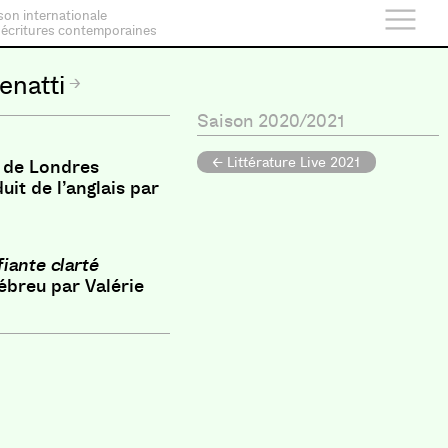
son internationale
 écritures contemporaines
enatti
Saison 2020/2021
← Littérature Live 2021
 de Londres
uit de l’anglais par
ante clarté
hébreu par Valérie