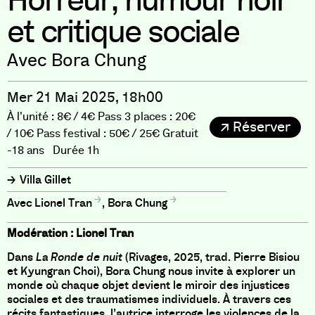
Horreur, humour noir
et critique sociale
Avec Bora Chung
Mer 21 Mai 2025, 18h00
À l'unité : 8€ / 4€ Pass 3 places : 20€
Réserver
/ 10€ Pass festival : 50€ / 25€ Gratuit
-18 ans Durée 1h
Villa Gillet
Lionel Tran
,
Bora Chung
Modération : Lionel Tran
Dans
La Ronde de nuit
(Rivages, 2025, trad. Pierre Bisiou
et Kyungran Choi), Bora Chung nous invite à explorer un
monde où chaque objet devient le miroir des injustices
sociales et des traumatismes individuels. À travers ces
récits fantastiques, l’autrice interroge les violences de la