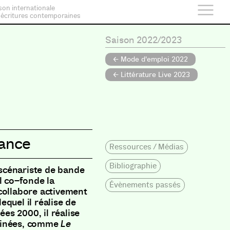
son internationale
 écritures contemporaines
Saison 2022/2023
← Mode d'emploi 2022
← Littérature Live 2023
ance
Ressources / Médias
Bibliographie
 scénariste de bande
l co
–
fonde la
Évènements passés
 collabore activement
equel il réalise de
nées 2000
,
il réalise
inées
,
comme
Le