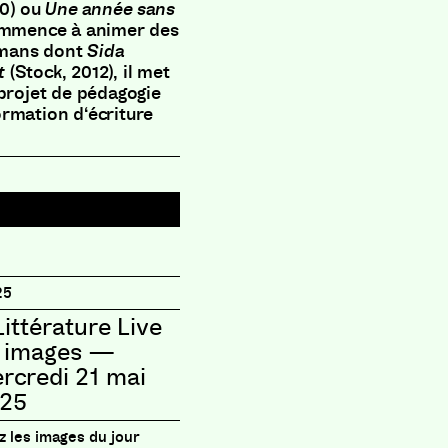
0
)
ou
Une année sans
mmence à animer des
omans dont
Sida
t
(
Stock
,
2012
)
,
il met
projet de pédagogie
rmation d
‘
écriture
25
Littérature Live
 images —
rcredi 21 mai
25
 les images du jour