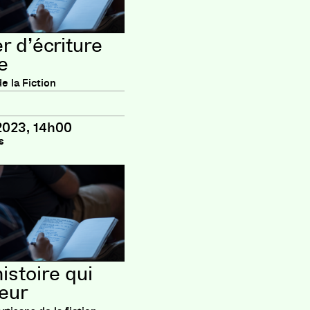
er d’écriture
e
e la Fiction
 2023, 14h00
s
istoire qui
peur