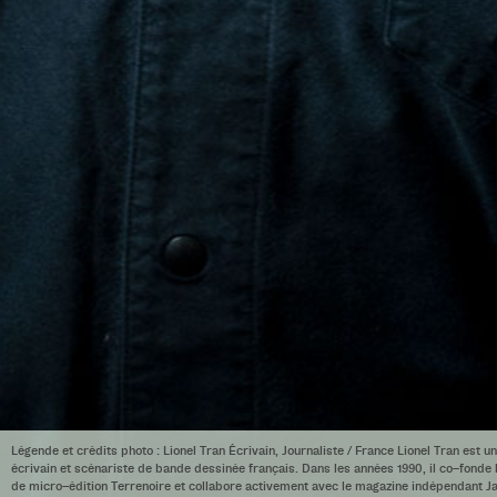
Légende et crédits photo : Lionel Tran Écrivain, Journaliste / France Lionel Tran est un
écrivain et scénariste de bande dessinée français. Dans les années 1990, il co–fonde 
de micro–édition Terrenoire et collabore activement avec le magazine indépendant J