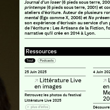
Journal d
‘
un loser
(
6 pieds sous terre
,
200
printemps
(
6 pieds sous terre
,
2001
)
et co
ateliers d
‘
écriture
.
Auteur de plusieurs r
mental
(
Ego comme X
,
2006
)
et
No présen
son expérience d
‘
écrivain au service d
‘
un 
de l
‘
écriture
:
Les Artisans de la Fiction
,
fo
narrative qu
‘
il crée en 2014 à Lyon
.
Tout
Podcasts
25 Juin 2025
4 Juin 20
Littérature Live
en images
en
Me
Retrouvez les photos du festival
20
Littérature Live 2025
plus d'infos
Découvrez