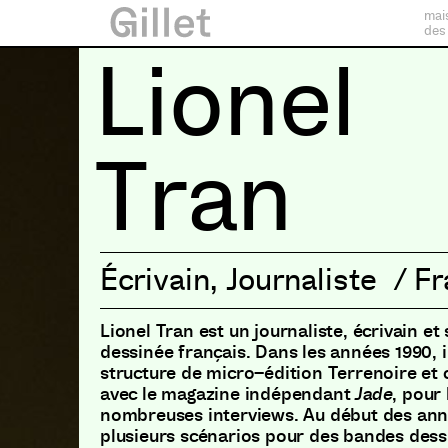
mai
des
Lionel
Tran
Écrivain
,
Journaliste
/
Fr
Lionel Tran est un journaliste
,
écrivain et
dessinée français
.
Dans les années 1990
,
i
structure de micro
–
édition Terrenoire et
avec le magazine indépendant
Jade
,
pour l
nombreuses interviews
.
Au début des an
plusieurs scénarios pour des bandes dess