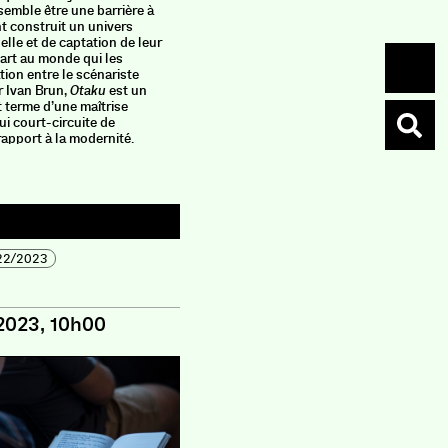
semble être une barrière à
apparteme
nt construit un univers
visiter u
tuelle et de captation de leur
sa mise e
part au monde qui les
tion entre le scénariste
r Ivan Brun,
Otaku
est un
t terme d’une maîtrise
i court-circuite de
rapport à la modernité.
22/2023
2023, 10h00