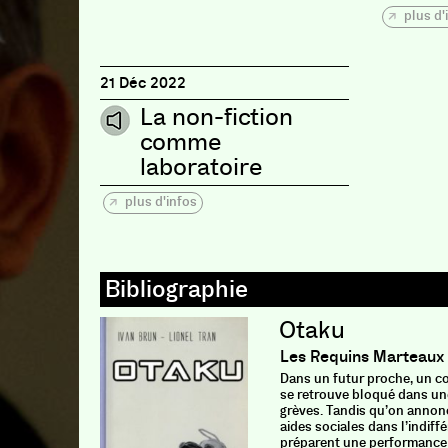
plus d'
21 Déc 2022
La non-fiction
comme
laboratoire
plus d'infos
Otaku
Les Requins Marteaux
Dans un futur proche, un c
se retrouve bloqué dans un
grèves. Tandis qu’on annon
aides sociales dans l’indiff
préparent une performance 