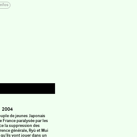
infos
Une t
6 pieds
2004
ouple de jeunes Japonais
Durant tre
e France paralysée par les
alcooliqu
ce la suppression des
Tombé amo
érence générale, Ryù et Mui
d’éliminer
qu’ils vont jouer dans un
entassan