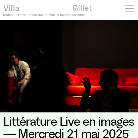
maison internationale des écritures contemporaines
Littérature Live en images
— Mercredi 21 mai 2025