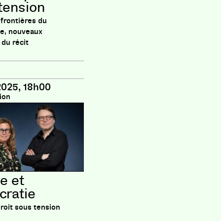
tension
frontières du
me, nouveaux
 du récit
2025, 18h00
ion
e et
ratie
droit sous tension