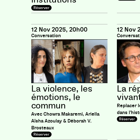
Réserver
12 Nov 2025, 20h00
12 Nov 
Conversation
Conversat
La violence, les
La ré
émotions, le
vivan
commun
Replacer l
dans l'hist
Avec Chowra Makaremi, Ariella
Réserver
Aïsha Azoulay & Déborah V.
Brosteaux
Réserver