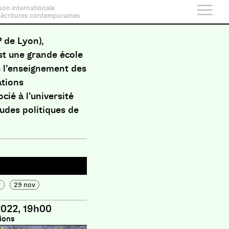
son internationale
 écritures contemporaines
P de Lyon),
t une grande école
s l’enseignement des
ations
ocié à l’université
études politiques de
v
29 nov
2022, 19h00
ions