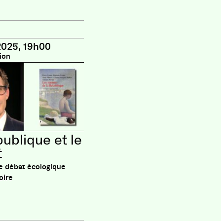
2025, 19h00
ion
publique et le
t
e débat écologique
oire