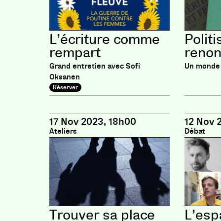
L’écriture comme
Politi
rempart
reno
Grand entretien avec Sofi
Un monde 
Oksanen
Réserver
17 Nov 2023, 18h00
12 Nov 
Ateliers
Débat
Trouver sa place
L’esp