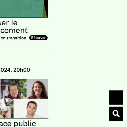
ser le
ncement
en transition
Réserver
2024, 20h00
ace public