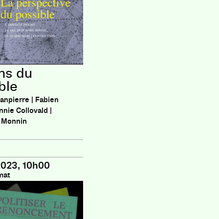
ns du
ble
anpierre | Fabien
nnie Collovald |
 Monnin
2023, 10h00
mat