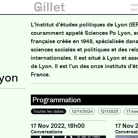
mai
des
L’Institut d’études politiques de Lyon (IE
couramment appelé Sciences Po Lyon, es
française créée en 1948, spécialisée dan
sciences sociales et politiques et des rel
internationales. Il est situé à Lyon et ass
de Lyon. Il est l’un des onze instituts d’
Lyon
France.
Programmation
Toutes les dates
12/11/2024
12112025
17 no
17 Nov 2022, 18h00
17 Nov 
Conversations
Conversat