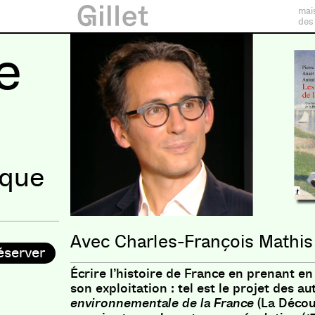
mai
des
e
ique
Charles-François Mathis
éserver
Écrire l’histoire de France en prenant en
son exploitation : tel est le projet des au
environnementale de la France
(La Décou