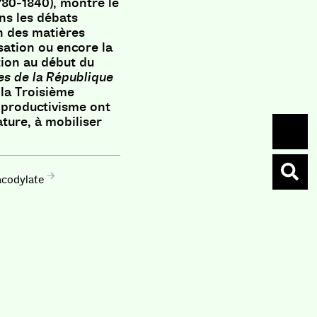
780-1840), montre le
ns les débats
on des matières
isation ou encore la
tion au début du
es de la République
 la Troisième
 productivisme ont
ature, à mobiliser
cacodylate