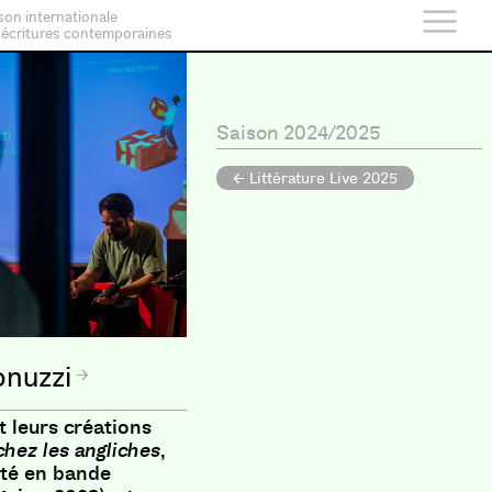
son internationale
 écritures contemporaines
Saison 2024/2025
← Littérature Live 2025
onuzzi
t leurs créations
hez les angliches
,
pté en bande