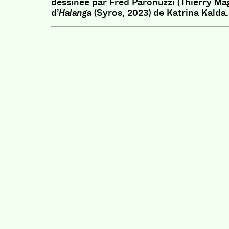
dessinée par Fred Paronuzzi (Thierry Mag
d’
Halanga
(Syros, 2023) de Katrina Kalda.