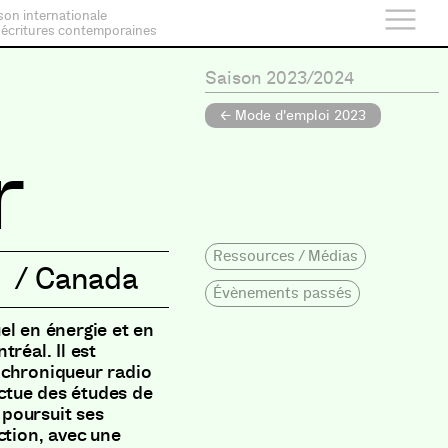
son internationale
 écritures contemporaines
e
Saison 2023/2024
← Mode d'emploi 2023
r
Ressources / Médias
/
Canada
Évènements passés
el en énergie et en
réal. Il est
 chroniqueur radio
ectue des études de
poursuit ses
ction, avec une