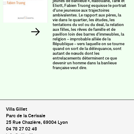
jeunes de banlieue », Radouane, Tarik et
Eliott, Fabien Truong esquisse le portrait
d’une jeunesse aux trajectoires
ambivalentes. Le rapport aux pères, la
vie dans le quartier, les études, les
tentations du vol ou du deal, la relation
aux filles, les rêves de famille et de
pavillon loin des barres d’immeubles, la
religion – improbable alliée de la
République – vers laquelle on se tourne
quand on sort de la délinquance, sont
autant de nœuds dont les
entrelacements déterminent ce que
devenir un homme dans la banlieue
française veut dire.
Villa Gillet
Parc de la Cerisaie
25 Rue Chazière, 69004 Lyon
04 78 27 02 48