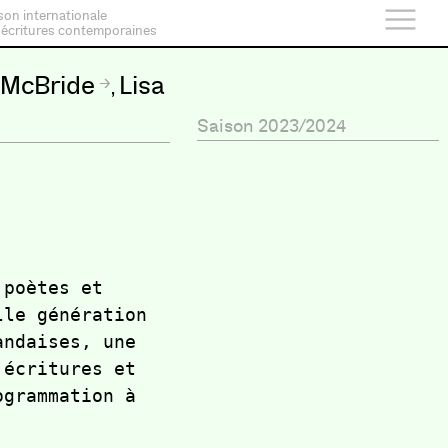
son internationale
 écritures contemporaines
 McBride
Lisa
,
Saison 2023/2024
poètes et 
le génération 
ndaises, une 
écritures et 
grammation à 