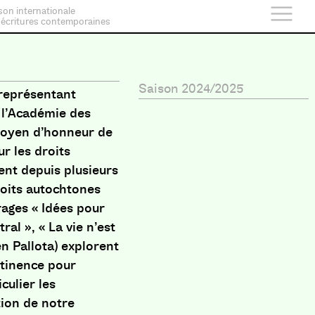
son internationale
 écritures contemporaines
Saison 2024/2025
 représentant
 l’Académie des
toyen d’honneur de
r les droits
ent depuis plusieurs
roits autochtones
rages « Idées pour
ral », « La vie n’est
en Pallota) explorent
rtinence pour
culier les
ion de notre