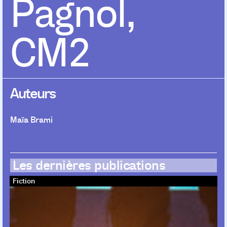
Pagnol,
CM2
Auteurs
Maïa Brami
Les dernières publications
Fiction