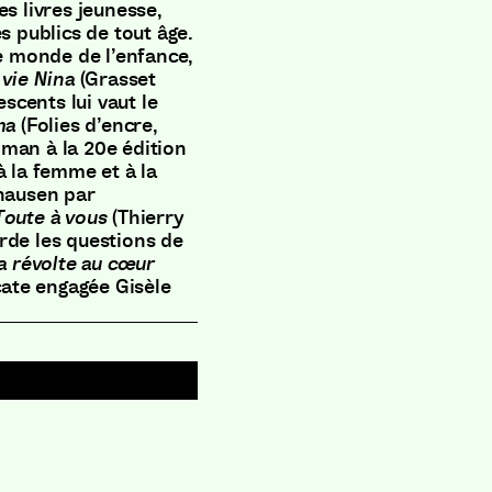
es livres jeunesse,
s publics de tout âge.
le monde de l’enfance,
 vie Nina
(Grasset
cents lui vaut le
ma
(Folies d’encre,
oman à la 20e édition
à la femme et à la
hausen par
Toute à vous
(Thierry
rde les questions de
a révolte au cœur
ocate engagée Gisèle