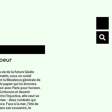
coeur
Le m
Saltimb
vie de la future Gisèle
Entre l’a
matin, sous un soleil
voyage au
nt la Résidence générale de
mêmes. Ch
le papier qui lui donnera
son quoti
ion avec Paris pour horizon.
plats préf
 Sorbonne et devenir
assiste. 
re l'injustice, elle veut se
découvrir
mmes - deux combats qui
pays.
e. Face à la mer, l'été de
ans ses souvenirs, le