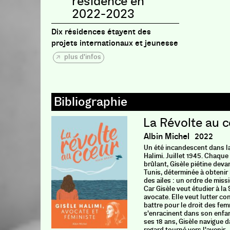
résidence en
2022-2023
Dix résidences étayent des
projets internationaux et jeunesse
plus d'infos
La Révolte au 
Albin Michel
2022
Un été incandescent dans la 
Halimi.
Juillet 1945. Chaque 
brûlant, Gisèle piétine deva
Tunis, déterminée à obtenir 
des ailes : un ordre de miss
Car Gisèle veut étudier à la
avocate. Elle veut lutter cont
battre pour le droit des fe
s'enracinent dans son enfanc
ses 18 ans, Gisèle navigue d
regard tourné vers l'avenir.