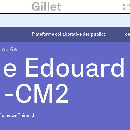
mai
des
Plateforme collaborative des publics
Plateforme collaborative des publics
de
de
e ou 6e
le Edouard 
1-CM2
Florence Thinard