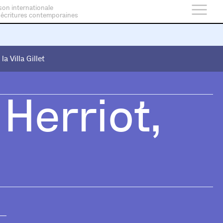
son internationale
 écritures contemporaines
 la Villa Gillet
 la Villa Gillet
Herriot,