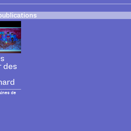
publications
es
r des
nard
aines de