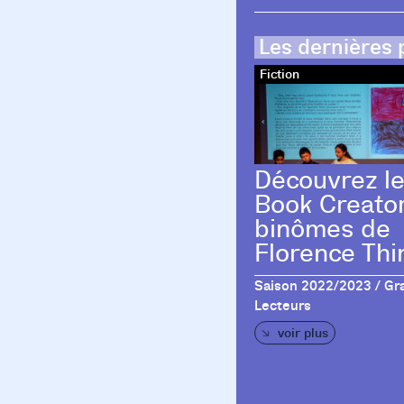
Les dernières 
Fiction
Découvrez l
Book Creato
binômes de
Florence Thi
Saison 2022/2023 / Gr
Lecteurs
voir plus