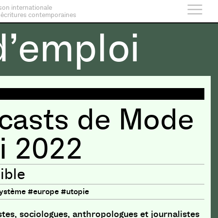
son internationale
 écritures contemporaines
’emploi
casts de Mode
i 2022
ible
système #europe #utopie
stes, sociologues, anthropologues et journalistes