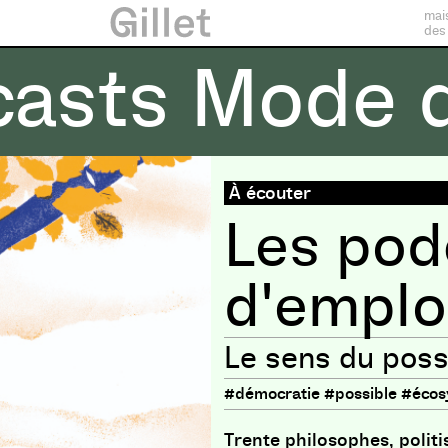
mai
des
asts Mode d
 Mode d’emploi
À écouter
Les pod
d'emplo
Le sens du poss
#démocratie #possible #éco
Trente philosophes, politi