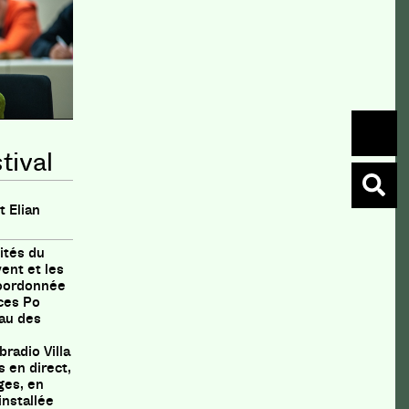
tival
t Elian
ités du
vent et les
 coordonnée
ces Po
au des
radio Villa
 en direct,
ges, en
installée