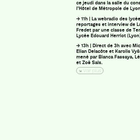
ce jeudi dans la salle du con
l’Hôtel de Métropole de Lyon
→ 11h | La webradio des lycée
reportages et interview de 
Fredet par une classe de Te
Lycée Edouard Herriot (Lyon
→ 13h | Direct de 3h avec Mi
Elian Delacôte et Karolis Vy
mené par Bianca Fassaya, L
et Zoë Sals.
Voir plus