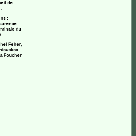
seil de
.
ns :
Laurence
rminale du
)
chel Feher,
šniauskas
éa Foucher