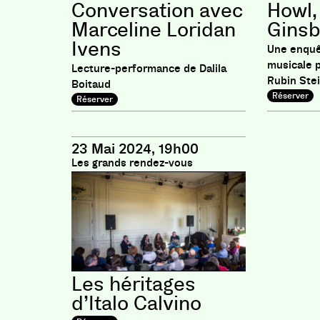
Conversation avec
Howl,
Marceline Loridan
Ginsb
Ivens
Une enquêt
musicale p
Lecture-performance de Dalila
Rubin Ste
Boitaud
Réserver
Réserver
23 Mai 2024, 19h00
Les grands rendez-vous
Les héritages
d’Italo Calvino