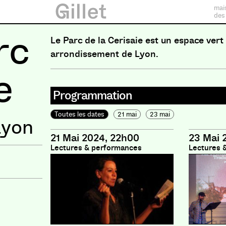
mai
des
rc
Le Parc de la Cerisaie est un espace vert
arrondissement de Lyon.
e
Programmation
Toutes les dates
21 mai
23 mai
Lyon
21 Mai 2024, 22h00
23 Mai 
Lectures & performances
Lectures 