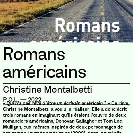
Romans
américains
Christine Montalbetti
P.O.L.
—
2022
«
Qui n’a pas rêvé d’être un écrivain américain ?
» Ce rêve,
Christine Montalbetti a voulu le réaliser. Elle a donc écrit
trois romans en imaginant qu’ils étaient l’œuvre de deux
romanciers américains, Donovan Gallagher et Tom Lee
Mulligan, eux-mêmes inspirés de deux personnages de
son roman
Journée américaine
(2009), dans lequel elle