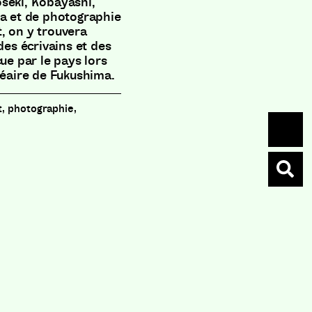
seki, Kobayashi,
ma et de photographie
, on y trouvera
des écrivains et des
ue par le pays lors
léaire de Fukushima.
t, photographie,