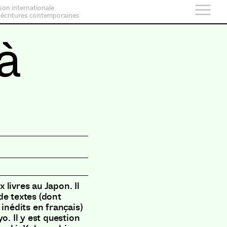
son internationale
 écritures contemporaines
à
livres au Japon. Il
de textes (dont
inédits en français)
o. Il y est question