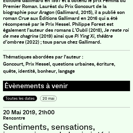
Éditions Gallimard en 1997 et a obtenu le prix Femina du
Premier Roman. Lauréat du Prix Goncourt de la
biographie pour
Aragon
(Gallimard, 2015), il a publié son
roman
Crue
aux Éditions Gallimard en 2016 qui a été
récompensé par le Prix Hessel. Philippe Forest est
également l’auteur des romans
L’Oubli
(2018),
Je reste roi
de mes chagrins
(2019) ainsi que
Pi Ying Xi, théâtre
d’ombres
(2022) ; tous parus chez Gallimard.
Thématiques abordées par l'auteur :
Goncourt, Prix Hessel, questions urbaines, écriture,
quête, identité, bonheur, langage
Toutes les dates
20 mai
20 Mai 2019, 21h00
Rencontre
Sentiments, sensations,