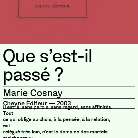
Que s’est-il
passé ?
Marie Cosnay
Cheyne Éditeur
—
2003
Il est là, sans parole, sans regard, sans affinités.
Tout
ce qui oblige au choix, à la pensée, à la relation,
est
relégué très loin, c’est le domaine des mortels
malchanceux.