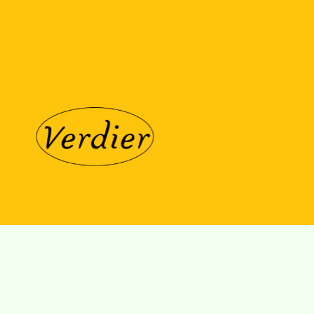
Villa Gillet
Plan d'accès
Parc de la Cerisaie
Partenaires
25 Rue Chazière, 69004 Lyon