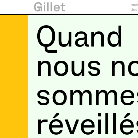
mai
des
Quand
nous n
somme
réveillé