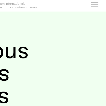
son internationale
 écritures contemporaines
ous
s
s