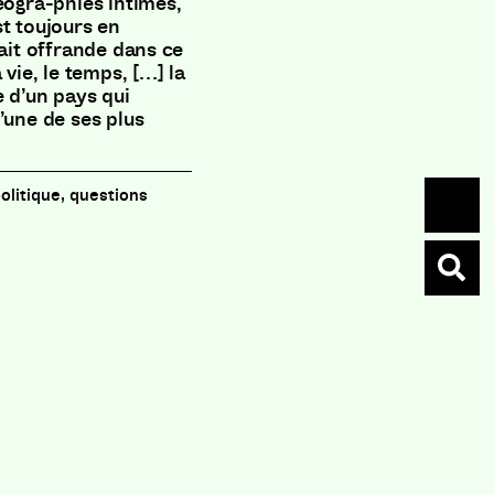
éogra-phies intimes,
st toujours en
it offrande dans ce
 vie, le temps, […] la
e d’un pays qui
 l’une de ses plus
olitique, questions