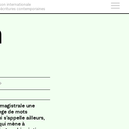
son internationale
 écritures contemporaines
n
 magistrale une
lège de mots
 s’appelle ailleurs,
 qui mène à