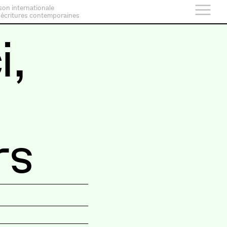
son internationale
 écritures contemporaines
i,
rs