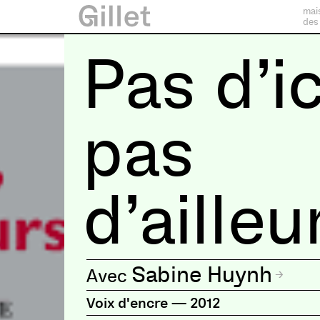
mai
des
Pas d’ic
pas
d’ailleu
Sabine Huynh
Voix d'encre
—
2012