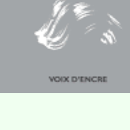
Villa Gillet
Plan d'accès
Parc de la Cerisaie
Partenaires
25 Rue Chazière, 69004 Lyon